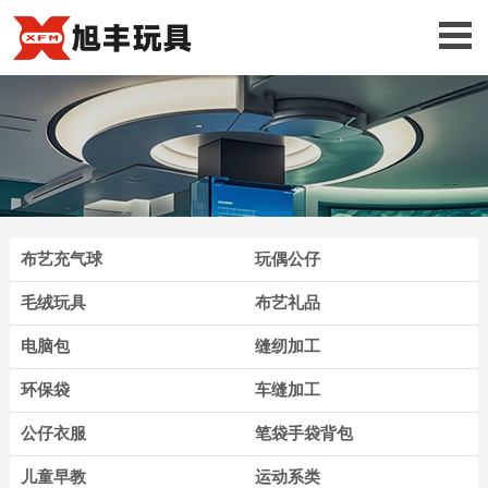
布艺充气球
玩偶公仔
毛绒玩具
布艺礼品
电脑包
缝纫加工
环保袋
车缝加工
公仔衣服
笔袋手袋背包
儿童早教
运动系类