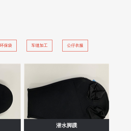
环保袋
车缝加工
公仔衣服
潜水脚蹼