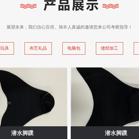
展望未来，我们信心百倍。旭丰人真诚的邀请您来公司考察指导！
绒玩具
布艺礼品
电脑包
缝纫加工
潜水脚蹼
潜水脚蹼