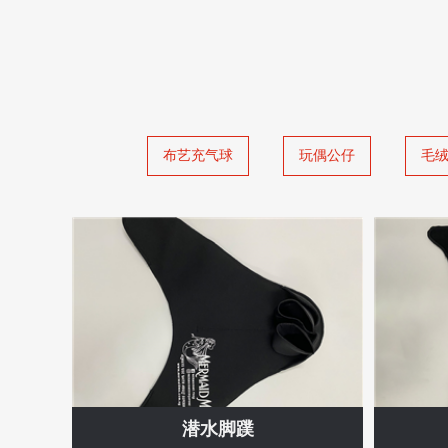
布艺充气球
玩偶公仔
毛
潜水脚蹼