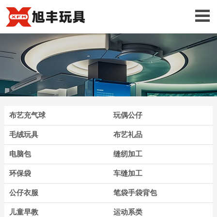
布艺充气球
玩偶公仔
毛绒玩具
布艺礼品
电脑包
缝纫加工
环保袋
车缝加工
公仔衣服
笔袋手袋背包
儿童早教
运动系类