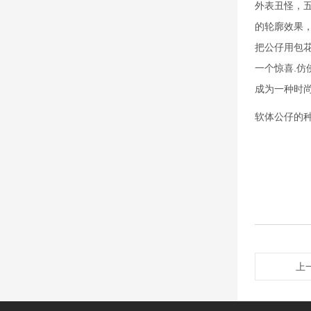
外表丑怪，
的轮廓效果
把公仔用包花
一个惊喜.仿
成为一种时尚
软体公仔的
上