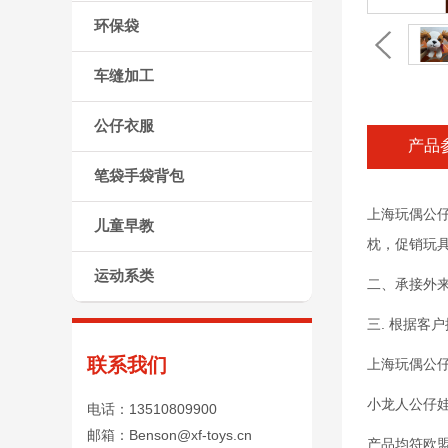
环保袋
车缝加工
公仔衣服
产品
笔袋手袋背包
上海玩偶公仔
儿童早教
枕，促销玩
运动系类
二、承接外
三. 根据
联系我们
上海玩偶公
小龙人公仔娃
电话：13510809900
邮箱：Benson@xf-toys.cn
产品均符欧盟