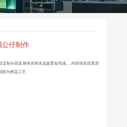
偶公仔制作
娃定制头部及身体采用水晶超柔短毛绒,，内部填充优质原
/眼睛为绣花工艺