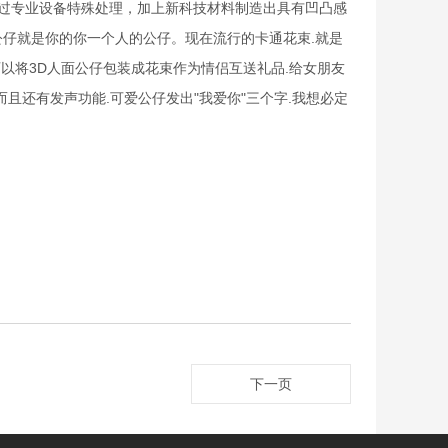
经过专业设备特殊处理，加上新科技材料制造出具有凹凸感
仔就是你的你一个人的公仔。现在流行的卡通花束.就是
可以将3D人面公仔包装成花束作为情侣互送礼品.给女朋友
.而且还有发声功能.可爱公仔发出"我爱你"三个字.我想必定
下一页