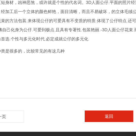
五短身材，凶神恶煞，或许就是个性的代名词。3D人面公仔.平面的照片
，经加工后一个立体的颜色鲜艳，面目清晰，而且不易破坏，的立体毛绒公
束的方法包装.来体现公仔的可爱具有不变质的特质.体现了公仔特点.还
佛自己化身为公仔.可爱到极点.且具有专署性.包装艳丽.-3D人面公仔花束
首选.个性与多元化时代.必定成就公仔的多元化
种类是很多的，比较常见的有这几种
返回
一页