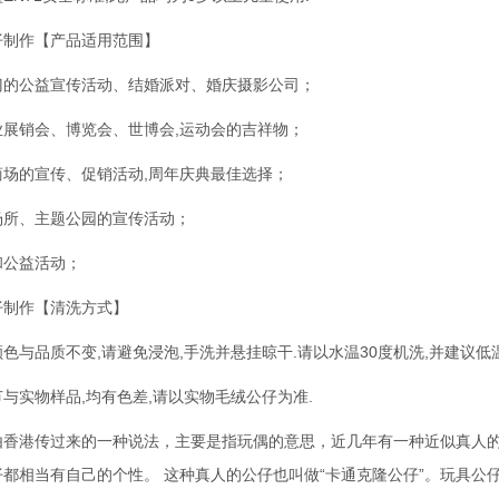
仔制作【产品适用范围】
门的公益宣传活动、结婚派对、婚庆摄影公司；
业展销会、博览会、世博会,运动会的吉祥物；
商场的宣传、促销活动,周年庆典最佳选择；
场所、主题公园的宣传活动；
和公益活动；
仔制作【清洗方式】
色与品质不变,请避免浸泡,手洗并悬挂晾干.请以水温30度机洗,并建议低
与实物样品,均有色差,请以实物毛绒公仔为准.
由香港传过来的一种说法，主要是指玩偶的意思，近几年有一种近似真人
仔都相当有自己的个性。 这种真人的公仔也叫做“卡通克隆公仔”。玩具公