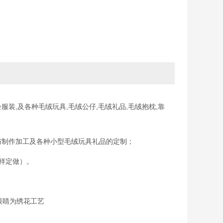
装,及各种毛绒玩具,毛绒公仔,毛绒礼品,毛绒抱枕,靠
与制作加工及各种小型毛绒玩具礼品的定制；
样定做）。
眼睛为绣花工艺