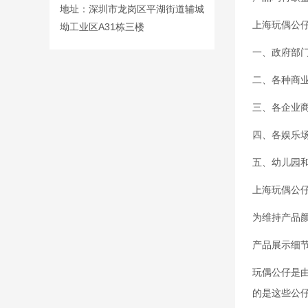
地址：深圳市龙岗区平湖街道辅城
上海玩偶公
坳工业区A31栋三楼
一、政府部
二、各种商
三、各企业
四、各娱乐
五、幼儿园
上海玩偶公
为维持产品颜
产品展示细节
玩偶公仔是
的是这些公