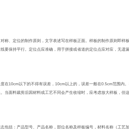
称、定位的制作原则，文字表述写在样板正面。样板的制作原则即样板
直线要保持平行。定位点应准确，用于拼接或省道的定位点应对应，无遗
10cm以下的不得有误差，10cm以上的，误差一般在0.5cm范围内
换。当面料裁剪后因材料或工艺不同会产生收缩时，应考虑放大样板，但
包括：产品型号、产品名称，部位名称及样板编号，材料名称（工艺加