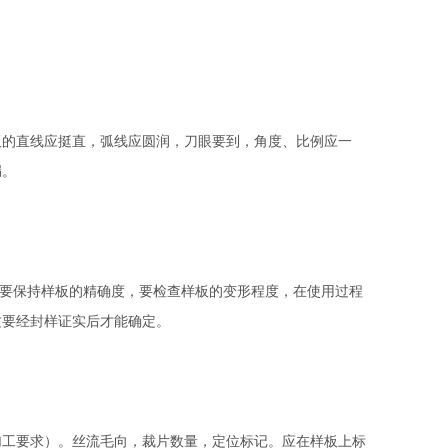
的直线应挺直，弧线应圆润，刀眼要到，角度、比例应一
漏。
。要保持样板的精确度，要检查样板的变形程度，在使用过程
这要经封样证实后才能确定。
工要求）。丝流毛向，裁片数量，定位标记。应在样板上标