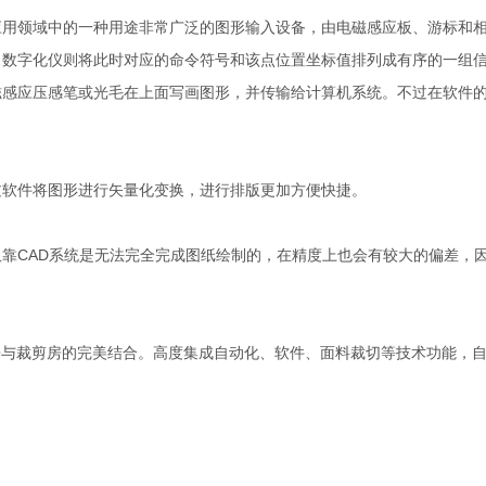
领域中的一种用途非常广泛的图形输入设备，由电磁感应板、游标和相
，数字化仪则将此时对应的命令符号和该点位置坐标值排列成有序的一组
磁感应压感笔或光毛在上面写画图形，并传输给计算机系统。不过在软件
软件将图形进行矢量化变换，进行排版更加方便快捷。
CAD系统是无法完全完成图纸绘制的，在精度上也会有较大的偏差，因
房与裁剪房的完美结合。高度集成自动化、软件、面料裁切等技术功能，