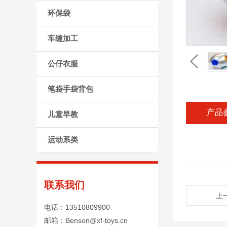
环保袋
车缝加工
公仔衣服
笔袋手袋背包
产品
儿童早教
运动系类
联系我们
上
电话：13510809900
邮箱：Benson@xf-toys.cn