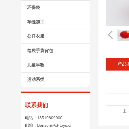
环保袋
车缝加工
公仔衣服
笔袋手袋背包
产品
儿童早教
运动系类
联系我们
上
电话：13510809900
邮箱：Benson@xf-toys.cn