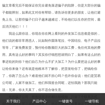
骗文章看完后不能保证你完全避免落进骗子的陷阱，但是大部分的骗
子都能辨别，如果此文对你有帮助，请告诉你更多的朋友，让他们避
免上当。让那些骗子们日子越来越难过，不给他们以生存的空间，最
后消灭他们！！！
我这么跟你说，你现在你在网上看到的外发加工信息都是假的，
他们说的都非常诱惑人，比如制作圆珠笔拉、中国结拉、电子产品拉
等等，厂家免费发货，预付给你数额巨大的加工费，免任何其他的费
用。真有这么好的事吗？其实你仔细想想就明白了，如果有这么好的
事还轮的到你？他们自己为什么不扩大加工？为什么要把这么好的事
让给你来做？还有就是他根本不了解你，把货发给你了，把钱给你
了，你跑了怎么办？难道他们就不担心吗？也许你会说：他们是贸易
公司呢，人家不做加工。他们和我签合同呢，还怕我跑？那我只能
说：兄弟，你太天真了，你不适合做生意。
有的骗子公司，所有信息讲的都比较模糊，只留了个联系方式，
关于我们
产品中心
一键拨号
一键导航
你打电话过去那边就跟你绕开了，他会告诉你，如果做这个的话必须