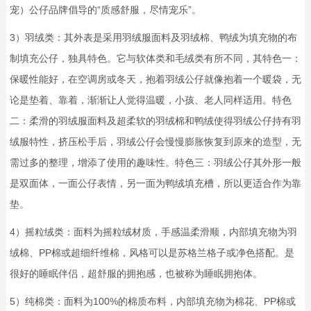
宠）公仔品牌倡导的“质感舒服，尽情宠乐”。
3）羽绒类：其外表是采用羽绒服面料及羽绒棉、鸭绒为填充物的布
制填充公仔，独具特色。它与软体类和毛绒类有所不同，其特色一：
保暖性能好，在空调房或冬天，抱着羽绒公仔就像抱着一个暖袋，无
论是垫着、靠着，渐渐让人觉得温暖，小孩、老人同样适用。特色
二：柔滑的羽绒服面料及超柔软的羽绒棉和鸭绒使得羽绒公仔持有羽
绒服特性，挤压松手后，羽绒公仔会慢慢膨胀恢复到原来的造型，无
需过多的整理，增添了使用的趣味性。特色三：羽绒公仔其外形一般
是双面体，一面公仔表情，另一面为鸭绒填充槽，所以更适合作为靠
垫。
4）摇粒绒类：面料为摇粒绒材质，手感温柔滑顺，内部填充物为羽
绒棉、PP棉或超细纤维棉，风格可以是苏格兰格子或净色搭配。是
很好的睡眠伴侣，超舒服的拥抱感，也被称为睡眠拥抱体。
5）纯棉类：面料为100%的棉质布料，内部填充物为棉花、PP棉或