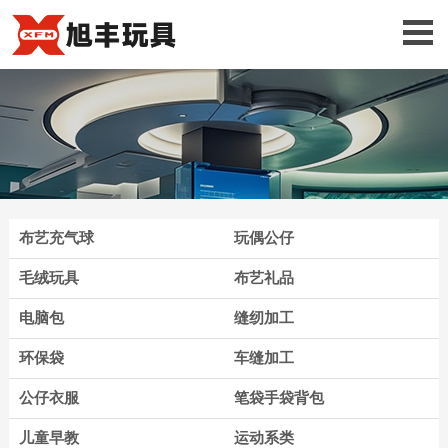
布艺充气球
玩偶公仔
毛绒玩具
布艺礼品
电脑包
缝纫加工
环保袋
车缝加工
公仔衣服
笔袋手袋背包
儿童早教
运动系类