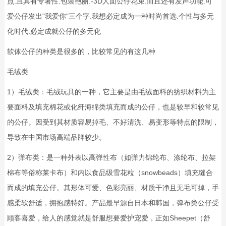
点.且具有专署性.包装艳丽.-3D人面公仔花束.而且还有发声功能.可
爱公仔发出"我爱你"三个字.我想必定成为一种时尚首选.个性与多元
化时代.必定成就公仔的多元化
软体公仔的种类是很多的，比较常见的有这几种
毛绒类
1）毛绒类：毛绒玩具的一种，它主要是由毛绒面料的纺织材料为主
要面料及填充棉花或化纤海绵类填充而成的公仔，也是较早和较常见
的公仔。因受到其材质容易掉毛、不好清洗、易变形等特点的限制，
导致在中国市场高端品牌较少。
2）弹布类：是一种外表以高弹性布（如弹力锦纶布、涤纶布、拉架
棉布等俗称莱卡布）和内以食品级雪花粒（snowbeads）填充缝合
而成的填充公仔。其形体可爱、色彩亮丽、材质干净且无毛可掉，手
感柔软舒适，拥抱感特好。产品最早源自日本和韩国，弹布类公仔受
顾客喜爱，给人的感觉就是舒服想要爱护宠爱，正如Sheepet（舒