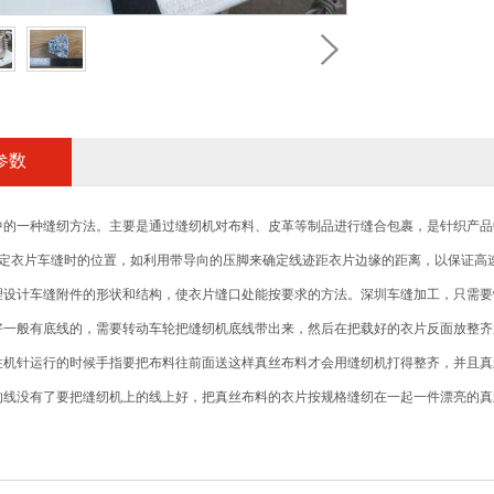
参数
中的一种缝纫方法。主要是通过缝纫机对布料、皮革等制品进行缝合包裹，是针织产品
固定衣片车缝时的位置，如利用带导向的压脚来确定线迹距衣片边缘的距离，以保证高
理设计车缝附件的形状和结构，使衣片缝口处能按要求的方法。深圳车缝加工，只需要
好一般有底线的，需要转动车轮把缝纫机底线带出来，然后在把载好的衣片反面放整齐
住机针运行的时候手指要把布料往前面送这样真丝布料才会用缝纫机打得整齐，并且真
的线没有了要把缝纫机上的线上好，把真丝布料的衣片按规格缝纫在一起一件漂亮的真