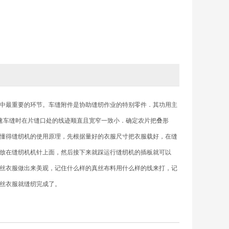
中最重要的环节。车缝附件是协助缝纫作业的特别零件．其功用主
速车缝时在片缝口处的线迹顺直且宽窄一致小．确定农片把叠形
懂得缝纫机的使用原理，先根据量好的衣服尺寸把衣服载好，在缝
放在缝纫机机针上面，然后接下来就踩运行缝纫机的插板就可以
丝衣服做出来美观，记住什么样的真丝布料用什么样的线来打，记
丝衣服就缝纫完成了。