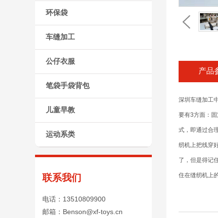
环保袋
车缝加工
公仔衣服
产品
笔袋手袋背包
深圳车缝加工
儿童早教
要有3方面：
式，即通过合
运动系类
纫机上把线穿
了，但是得记
住在缝纫机上
联系我们
电话：13510809900
邮箱：Benson@xf-toys.cn