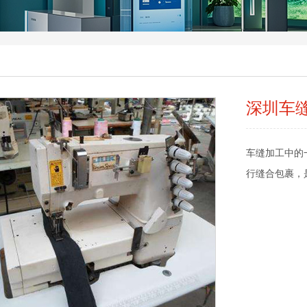
深圳车
车缝加工中的
行缝合包裹，