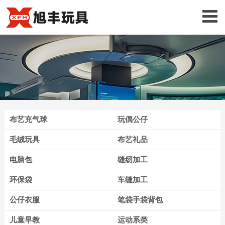
布艺充气球
玩偶公仔
毛绒玩具
布艺礼品
电脑包
缝纫加工
环保袋
车缝加工
公仔衣服
笔袋手袋背包
儿童早教
运动系类