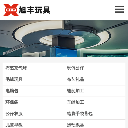
布艺充气球
玩偶公仔
毛绒玩具
布艺礼品
电脑包
缝纫加工
环保袋
车缝加工
公仔衣服
笔袋手袋背包
儿童早教
运动系类