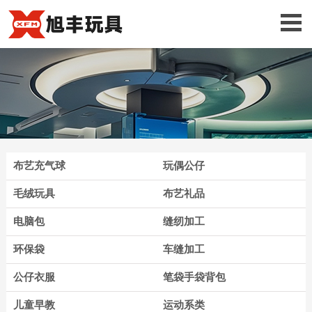
布艺充气球
玩偶公仔
毛绒玩具
布艺礼品
电脑包
缝纫加工
环保袋
车缝加工
公仔衣服
笔袋手袋背包
儿童早教
运动系类