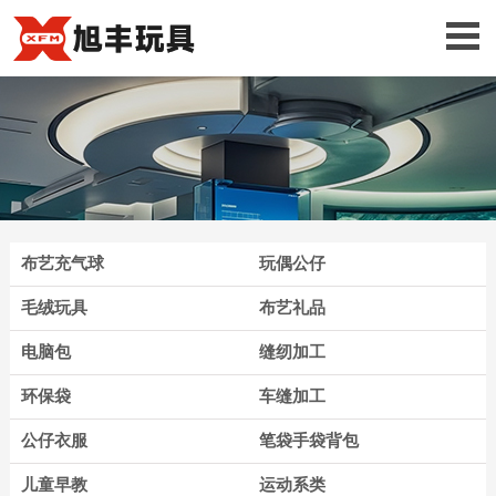
布艺充气球
玩偶公仔
毛绒玩具
布艺礼品
电脑包
缝纫加工
环保袋
车缝加工
公仔衣服
笔袋手袋背包
儿童早教
运动系类