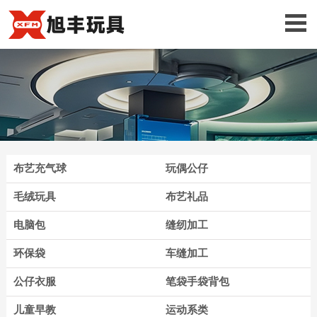
布艺充气球
玩偶公仔
毛绒玩具
布艺礼品
电脑包
缝纫加工
环保袋
车缝加工
公仔衣服
笔袋手袋背包
儿童早教
运动系类