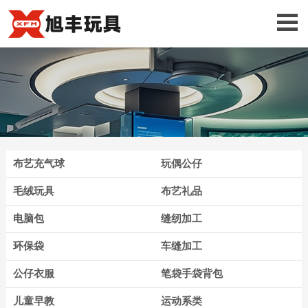
布艺充气球
玩偶公仔
毛绒玩具
布艺礼品
电脑包
缝纫加工
环保袋
车缝加工
公仔衣服
笔袋手袋背包
儿童早教
运动系类