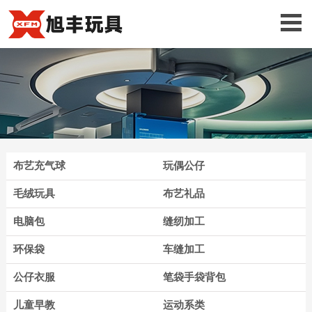
布艺充气球
玩偶公仔
毛绒玩具
布艺礼品
电脑包
缝纫加工
环保袋
车缝加工
公仔衣服
笔袋手袋背包
儿童早教
运动系类