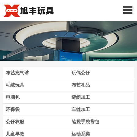
布艺充气球
玩偶公仔
毛绒玩具
布艺礼品
电脑包
缝纫加工
环保袋
车缝加工
公仔衣服
笔袋手袋背包
儿童早教
运动系类