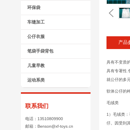
环保袋
车缝加工
公仔衣服
产品
笔袋手袋背包
具有不变质的
儿童早教
具有专署性.
就公仔的多
运动系类
软体公仔的
毛绒类
联系我们
1）毛绒类
电话：13510809900
仔。因受到
邮箱：Benson@xf-toys.cn