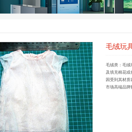
毛绒玩
毛绒类：毛绒
及填充棉花或
因受到其材质
市场高端品牌