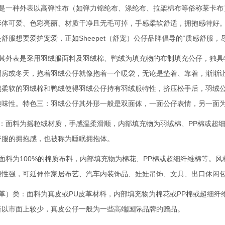
是一种外表以高弹性布（如弹力锦纶布、涤纶布、拉架棉布等俗称莱卡布）和
形体可爱、色彩亮丽、材质干净且无毛可掉，手感柔软舒适，拥抱感特好
舒服想要爱护宠爱，正如Sheepet（舒宠）公仔品牌倡导的“质感舒服，
：其外表是采用羽绒服面料及羽绒棉、鸭绒为填充物的布制填充公仔，独具
调房或冬天，抱着羽绒公仔就像抱着一个暖袋，无论是垫着、靠着，渐渐
超柔软的羽绒棉和鸭绒使得羽绒公仔持有羽绒服特性，挤压松手后，羽绒
趣味性。特色三：羽绒公仔其外形一般是双面体，一面公仔表情，另一面
类：面料为摇粒绒材质，手感温柔滑顺，内部填充物为羽绒棉、PP棉或超
舒服的拥抱感，也被称为睡眠拥抱体。
面料为100%的棉质布料，内部填充物为棉花、PP棉或超细纤维棉等。
塑性强，可延伸作家居布艺、汽车内装饰品、娃娃吊饰、文具、出口休闲
皮革）类：面料为真皮或PU皮革材料，内部填充物为棉花或PP棉或超细
所以市面上较少，真皮公仔一般为一些高端国际品牌的赠品。