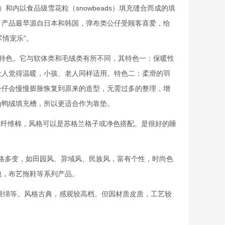
内以食品级雪花粒（snowbeads）填充缝合而成的填
。产品最早源自日本和韩国，弹布类公仔受顾客喜爱，给
尽情宠乐”。
特色。它与软体类和毛绒类有所不同，其特色一：保暖性
让人觉得温暖，小孩、老人同样适用。特色二：柔滑的羽
公仔会慢慢膨胀恢复到原来的造型，无需过多的整理，增
为鸭绒填充槽，所以更适合作为靠垫。
细纤维棉，风格可以是苏格兰格子或净色搭配。是很好的睡
风格多变，如田园风、异域风、民族风，富有个性，时尚色
包，布艺拖鞋等系列产品。
纤维绵等。风格古典，感观较高档。但因材质皮质，工艺较