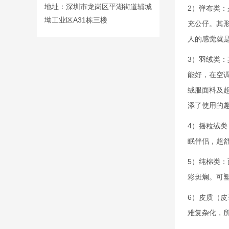
地址：深圳市龙岗区平湖街道辅城
2）弹布类：
坳工业区A31栋三楼
充公仔。其
人的感觉就是
3）羽绒类
能好，在空
绒服面料及
添了使用的
4）摇粒绒
眠伴侣，超
5）纯棉类：
彩斑斓。可
6）皮质（
难复杂化，