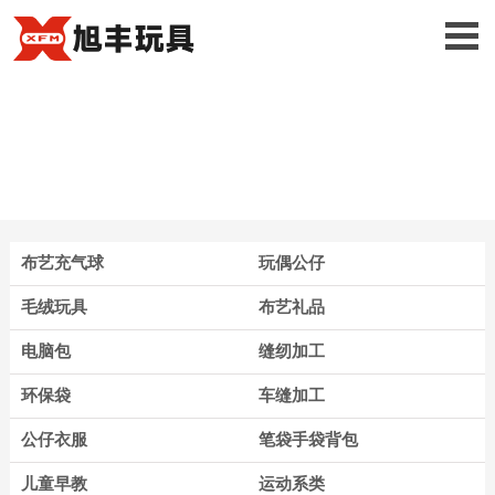
布艺充气球
玩偶公仔
毛绒玩具
布艺礼品
电脑包
缝纫加工
环保袋
车缝加工
公仔衣服
笔袋手袋背包
儿童早教
运动系类